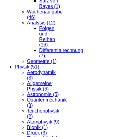
Satz von
Bayes (1)
Wochenaufgabe
(46)
Analysis (12)
Folgen
und
Reihen
(16)
Differentialrechnung
(7)
Geometrie (1)
Physik (51)
Aerodynamik
(3)
Allgemeine
Physik (6)
Astronomie (5)
Quantenmechanik
(3)
Teilchenphysik
(2)
Atomphysik (9)
Bionik (1)
Druck (3)