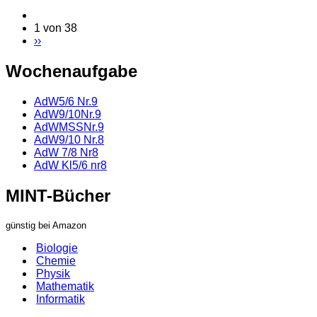
1 von 38
››
Wochenaufgabe
AdW5/6 Nr.9
AdW9/10Nr.9
AdWMSSNr.9
AdW9/10 Nr.8
AdW 7/8 Nr8
AdW Kl5/6 nr8
MINT-Bücher
günstig bei Amazon
Biologie
Chemie
Physik
Mathematik
Informatik